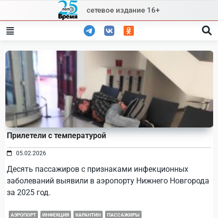
Skip
сетевое издание 16+
to
content
Прилетели с температурой
05.02.2026
Десять пассажиров с признаками инфекционных
заболеваний выявили в аэропорту Нижнего Новгорода
за 2025 год.
АЭРОПОРТ
ИНФЕКЦИЯ
КАРАНТИН
ПАССАЖИРЫ