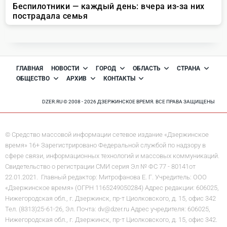
ГЛАВНАЯ
НОВОСТИ
ГОРОД
ОБЛАСТЬ
СТРАНА
ОБЩЕСТВО
АРХИВ
КОНТАКТЫ
DZER.RU © 2008 - 2026 ДЗЕРЖИНСКОЕ ВРЕМЯ. ВСЕ ПРАВА ЗАЩИЩЕНЫ
© Средство массовой информации сетевое издание «Дзержинское
время» 16+ Зарегистрировано Федеральной службой по надзору в
сфере связи, информационных технологий и массовых коммуникаций.
Свидетельство о регистрации СМИ серия Эл № ФС 77 - 80141от
22.01.2021. Главный редактор: Митрофанова Е. Г. Учредитель: ООО
«Дзержинское время» (ОГРН 1165249050284) Адрес редакции: 606025,
Нижегородская обл., г. Дзержинск, пр-т Циолковского, д. 15, офис 342
Тел. (8313)25-61-26, Эл. Почта: dv@dzer.ru Адрес учредителя: 606025,
Нижегородская обл., г. Дзержинск, пр-т Циолковского, д. 15, офис 342.