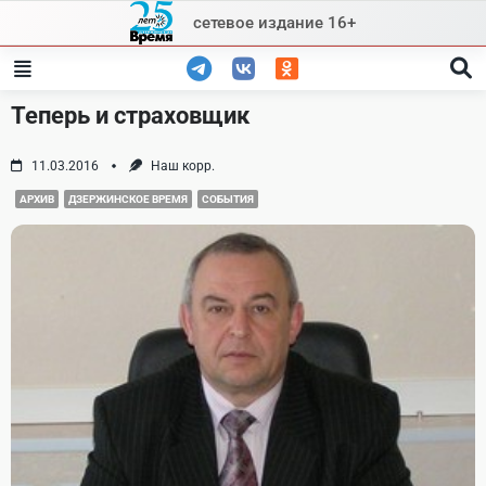
Skip
сетевое издание 16+
to
content
Теперь и страховщик
11.03.2016
Наш корр.
АРХИВ
ДЗЕРЖИНСКОЕ ВРЕМЯ
СОБЫТИЯ