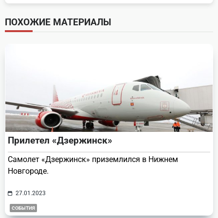
subtitle
screen-
ПОХОЖИЕ МАТЕРИАЛЫ
reader-
text">Page</span>
Прилетел «Дзержинск»
Самолет «Дзержинск» приземлился в Нижнем
Новгороде.
27.01.2023
СОБЫТИЯ