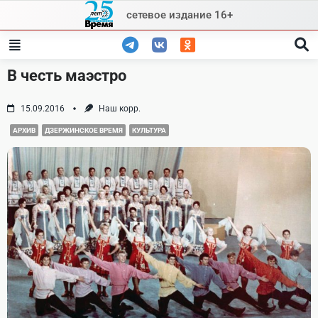
Skip
сетевое издание 16+
to
content
В честь маэстро
15.09.2016
Наш корр.
АРХИВ
ДЗЕРЖИНСКОЕ ВРЕМЯ
КУЛЬТУРА