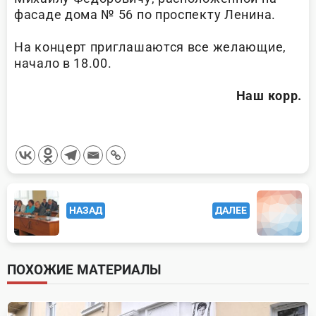
фасаде дома № 56 по проспекту Ленина.
На концерт приглашаются все желающие,
начало в 18.00.
Наш корр.
<span
НАЗАД
ДАЛЕЕ
class="nav-
subtitle
screen-
ПОХОЖИЕ МАТЕРИАЛЫ
reader-
text">Page</span>