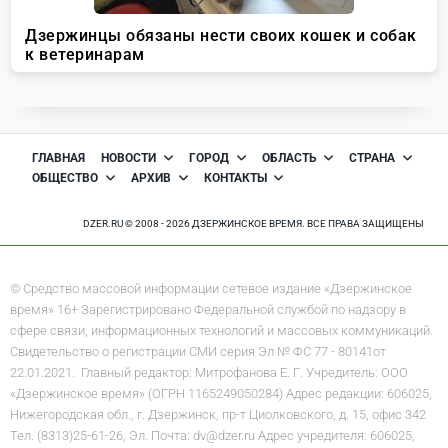
ГЛАВНАЯ
НОВОСТИ
ГОРОД
ОБЛАСТЬ
СТРАНА
ОБЩЕСТВО
АРХИВ
КОНТАКТЫ
DZER.RU © 2008 - 2026 ДЗЕРЖИНСКОЕ ВРЕМЯ. ВСЕ ПРАВА ЗАЩИЩЕНЫ
© Средство массовой информации сетевое издание «Дзержинское
время» 16+ Зарегистрировано Федеральной службой по надзору в
сфере связи, информационных технологий и массовых коммуникаций.
Свидетельство о регистрации СМИ серия Эл № ФС 77 - 80141от
22.01.2021. Главный редактор: Митрофанова Е. Г. Учредитель: ООО
«Дзержинское время» (ОГРН 1165249050284) Адрес редакции: 606025,
Нижегородская обл., г. Дзержинск, пр-т Циолковского, д. 15, офис 342
Тел. (8313)25-61-26, Эл. Почта: dv@dzer.ru Адрес учредителя: 606025,