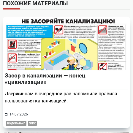
screen-
ПОХОЖИЕ МАТЕРИАЛЫ
reader-
text">Page</span>
Засор в канализации — конец
«цивилизации»
Дзержинцам в очередной раз напомнили правила
пользования канализацией.
14.07.2026
ВОДОКАНАЛ
ЖКХ