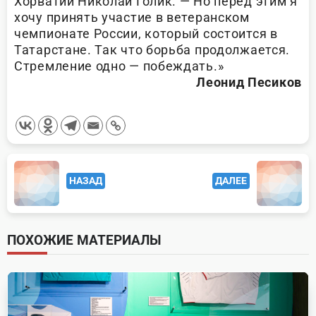
Хорватии Николай Голик. — Но перед этим я
хочу принять участие в ветеранском
чемпионате России, который состоится в
Татарстане. Так что борьба продолжается.
Стремление одно — побеждать.»
Леонид Песиков
<span
НАЗАД
ДАЛЕЕ
class="nav-
subtitle
screen-
ПОХОЖИЕ МАТЕРИАЛЫ
reader-
text">Page</span>