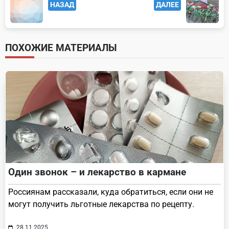
НАЗАД
ДАЛЕЕ
class="nav-
subtitle
screen-
ПОХОЖИЕ МАТЕРИАЛЫ
reader-
text">Page</span>
Один звонок – и лекарство в кармане
Россиянам рассказали, куда обратиться, если они не
могут получить льготные лекарства по рецепту.
28.11.2025