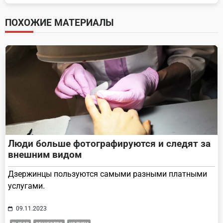
subtitle
screen-
ПОХОЖИЕ МАТЕРИАЛЫ
reader-
text">Page</span>
Люди больше фотографируются и следят за
внешним видом
Дзержинцы пользуются самыми разными платными
услугами.
09.11.2023