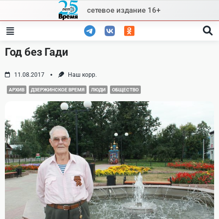
Skip
сетевое издание 16+
to
content
Год без Гади
11.08.2017
Наш корр.
АРХИВ
ДЗЕРЖИНСКОЕ ВРЕМЯ
ЛЮДИ
ОБЩЕСТВО