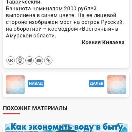
Таврический.
Банкнота номиналом 2000 рублей
выполнена в синем цвете. На ее лицевой
стороне изображен мост на остров Русский,
на оборотной – космодром «Восточный» в
Амурской области.
Ксения Князева
<span
НАЗАД
ДАЛЕЕ
class="nav-
subtitle
screen-
ПОХОЖИЕ МАТЕРИАЛЫ
reader-
text">Page</span>