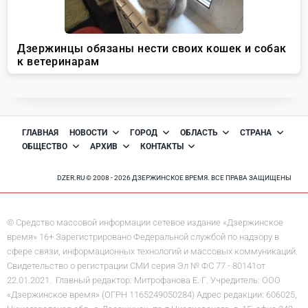
ГЛАВНАЯ
НОВОСТИ
ГОРОД
ОБЛАСТЬ
СТРАНА
ОБЩЕСТВО
АРХИВ
КОНТАКТЫ
DZER.RU © 2008 - 2026 ДЗЕРЖИНСКОЕ ВРЕМЯ. ВСЕ ПРАВА ЗАЩИЩЕНЫ
© Средство массовой информации сетевое издание «Дзержинское
время» 16+ Зарегистрировано Федеральной службой по надзору в
сфере связи, информационных технологий и массовых коммуникаций.
Свидетельство о регистрации СМИ серия Эл № ФС 77 - 80141от
22.01.2021. Главный редактор: Митрофанова Е. Г. Учредитель: ООО
«Дзержинское время» (ОГРН 1165249050284) Адрес редакции: 606025,