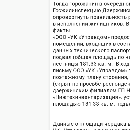
Тогда горожанин в очередной
Госжилинспекцию Дзержинска
опровергнуть правильность 
в исполнении жилищников. Во
факты.
«ООО «УК «Управдом» предо
помещений, входящих в сост
данных технического паспорта
подвал (общая площадь по на
лестницы 181,33 кв. м. В хо
письму ООО «УК «Управдом» 
поэтажному плану строения,
(скрыт по просьбе респонде
дзержинским филиалом ГП Н
«Нижтехинвентаризация», ус
площадью 181,33 кв. м, подв
Данные о площади чердака в