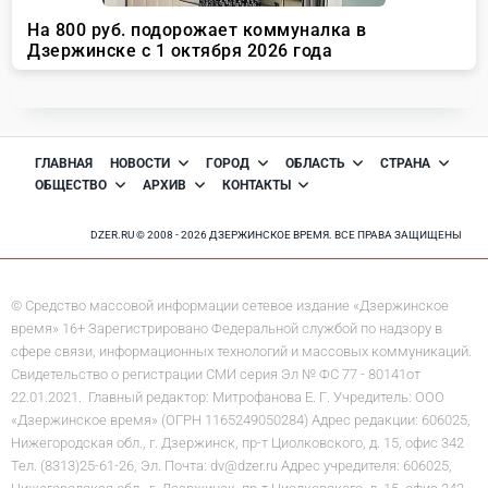
ГЛАВНАЯ
НОВОСТИ
ГОРОД
ОБЛАСТЬ
СТРАНА
ОБЩЕСТВО
АРХИВ
КОНТАКТЫ
DZER.RU © 2008 - 2026 ДЗЕРЖИНСКОЕ ВРЕМЯ. ВСЕ ПРАВА ЗАЩИЩЕНЫ
© Средство массовой информации сетевое издание «Дзержинское
время» 16+ Зарегистрировано Федеральной службой по надзору в
сфере связи, информационных технологий и массовых коммуникаций.
Свидетельство о регистрации СМИ серия Эл № ФС 77 - 80141от
22.01.2021. Главный редактор: Митрофанова Е. Г. Учредитель: ООО
«Дзержинское время» (ОГРН 1165249050284) Адрес редакции: 606025,
Нижегородская обл., г. Дзержинск, пр-т Циолковского, д. 15, офис 342
Тел. (8313)25-61-26, Эл. Почта: dv@dzer.ru Адрес учредителя: 606025,