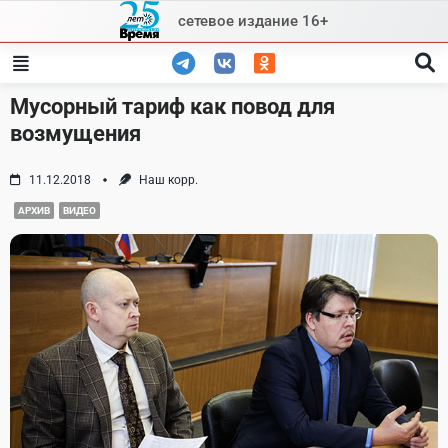
Skip
сетевое издание 16+
to
content
Мусорный тариф как повод для
возмущения
11.12.2018
Наш корр.
АРХИВ
ВИДЕО