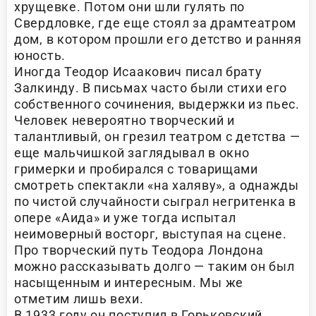
хрущевке. Потом они шли гулять по
Свердловке, где еще стоял за драмтеатром
дом, в котором прошли его детство и ранняя
юность.
Иногда Теодор Исаакович писал брату
Залкинду. В письмах часто были стихи его
собственного сочинения, выдержки из пьес.
Человек невероятно творческий и
талантливый, он грезил театром с детства —
еще мальчишкой заглядывал в окно
гримерки и пробирался с товарищами
смотреть спектакли «на халяву», а однажды
по чистой случайности сыграл негритенка в
опере «Аида» и уже тогда испытал
неимоверный восторг, выступая на сцене.
Про творческий путь Теодора Лондона
можно рассказывать долго — таким он был
насыщенным и интересным. Мы же
отметим лишь вехи.
В 1933 году он поступил в Горьковский