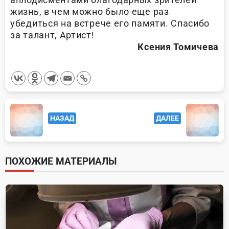
жизнь, в чем можно было еще раз
убедиться на встрече его памяти. Спасибо
за талант, Артист!
Ксения Томичева
<span
НАЗАД
ДАЛЕЕ
class="nav-
subtitle
screen-
ПОХОЖИЕ МАТЕРИАЛЫ
reader-
text">Page</span>