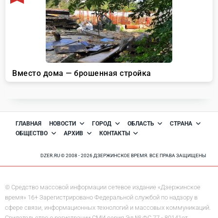
ГЛАВНАЯ
НОВОСТИ
ГОРОД
ОБЛАСТЬ
СТРАНА
ОБЩЕСТВО
АРХИВ
КОНТАКТЫ
DZER.RU © 2008 - 2026 ДЗЕРЖИНСКОЕ ВРЕМЯ. ВСЕ ПРАВА ЗАЩИЩЕНЫ
© Средство массовой информации сетевое издание «Дзержинское
время» 16+ Зарегистрировано Федеральной службой по надзору в
сфере связи, информационных технологий и массовых коммуникаций.
Свидетельство о регистрации СМИ серия Эл № ФС 77 - 80141от