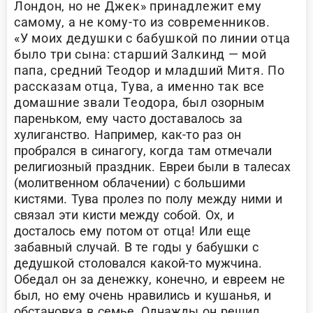
Лондон, но не Джек» принадлежит ему
самому, а не кому-то из современников.
«У моих дедушки с бабушкой по линии отца
было три сына: старший Залкинд — мой
папа, средний Теодор и младший Митя. По
рассказам отца, Тува, а именно так все
домашние звали Теодора, был
озорным
пареньком, ему часто доставалось за
хулиганство. Например, как-то раз он
пробрался в синагогу, когда там отмечали
религиозный праздник. Евреи были в талесах
(молитвенном облачении) с большими
кистями. Тува пролез по полу между ними и
связал эти кисти между собой. Ох, и
досталось ему потом от отца! Или еще
забавный случай. В те годы у бабушки с
дедушкой столовался какой-то мужчина.
Обедал он за денежку, конечно, и евреем не
был, но ему очень нравились и кушанья, и
обстановка в семье. Однажды он решил