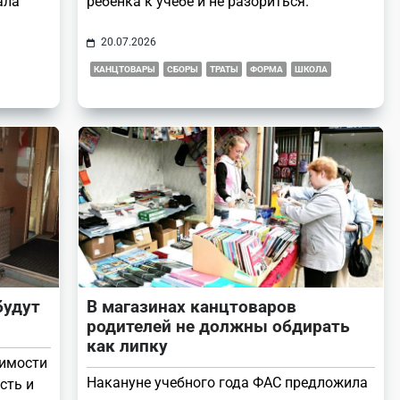
ала
ребенка к учебе и не разориться.
20.07.2026
КАНЦТОВАРЫ
СБОРЫ
ТРАТЫ
ФОРМА
ШКОЛА
будут
В магазинах канцтоваров
родителей не должны обдирать
как липку
оимости
Накануне учебного года ФАС предложила
сть и