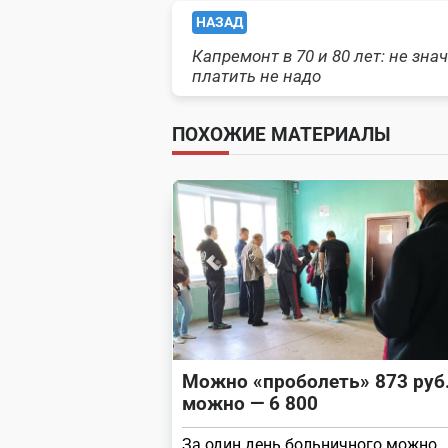
<span
НАЗАД
Капремонт в 70 и 80 лет: не знач
class="nav-
платить не надо
subtitle
ПОХОЖИЕ МАТЕРИАЛЫ
screen-
reader-
text">Page</span>
Можно «проболеть» 873 руб.
можно — 6 800
За один день больничного можно