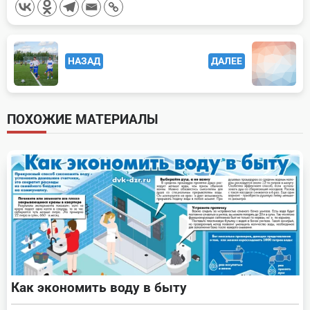
<span
НАЗАД
ДАЛЕЕ
class="nav-
subtitle
screen-
ПОХОЖИЕ МАТЕРИАЛЫ
reader-
text">Page</span>
Как экономить воду в быту