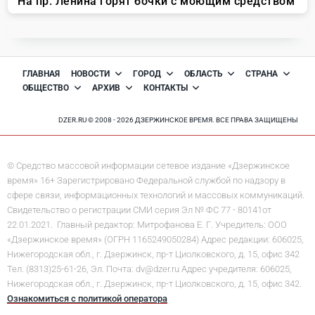
ГЛАВНАЯ
НОВОСТИ
ГОРОД
ОБЛАСТЬ
СТРАНА
ОБЩЕСТВО
АРХИВ
КОНТАКТЫ
DZER.RU © 2008 - 2026 ДЗЕРЖИНСКОЕ ВРЕМЯ. ВСЕ ПРАВА ЗАЩИЩЕНЫ
© Средство массовой информации сетевое издание «Дзержинское
время» 16+ Зарегистрировано Федеральной службой по надзору в
сфере связи, информационных технологий и массовых коммуникаций.
Свидетельство о регистрации СМИ серия Эл № ФС 77 - 80141от
22.01.2021. Главный редактор: Митрофанова Е. Г. Учредитель: ООО
«Дзержинское время» (ОГРН 1165249050284) Адрес редакции: 606025,
Нижегородская обл., г. Дзержинск, пр-т Циолковского, д. 15, офис 342
Тел. (8313)25-61-26, Эл. Почта: dv@dzer.ru Адрес учредителя: 606025,
Нижегородская обл., г. Дзержинск, пр-т Циолковского, д. 15, офис 342.
Ознакомиться с политикой оператора