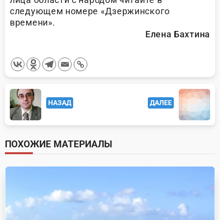
следующем номере «Дзержинского
времени».
Елена Бахтина
<span
НАЗАД
ДАЛЕЕ
class="nav-
subtitle
screen-
ПОХОЖИЕ МАТЕРИАЛЫ
reader-
text">Page</span>