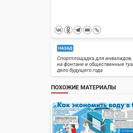
<span
НАЗАД
Спортплощадка для инвалидов,
class="nav-
на фонтане и общественные ту
дело будущего года
subtitle
screen-
ПОХОЖИЕ МАТЕРИАЛЫ
reader-
text">Page</span>