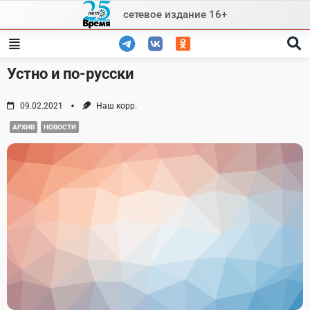
Skip
сетевое издание 16+
to
content
Устно и по-русски
09.02.2021
Наш корр.
АРХИВ
НОВОСТИ