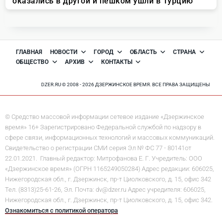
ГЛАВНАЯ
НОВОСТИ
ГОРОД
ОБЛАСТЬ
СТРАНА
ОБЩЕСТВО
АРХИВ
КОНТАКТЫ
DZER.RU © 2008 - 2026 ДЗЕРЖИНСКОЕ ВРЕМЯ. ВСЕ ПРАВА ЗАЩИЩЕНЫ
© Средство массовой информации сетевое издание «Дзержинское
время» 16+ Зарегистрировано Федеральной службой по надзору в
сфере связи, информационных технологий и массовых коммуникаций.
Свидетельство о регистрации СМИ серия Эл № ФС 77 - 80141от
22.01.2021. Главный редактор: Митрофанова Е. Г. Учредитель: ООО
«Дзержинское время» (ОГРН 1165249050284) Адрес редакции: 606025,
Нижегородская обл., г. Дзержинск, пр-т Циолковского, д. 15, офис 342
Тел. (8313)25-61-26, Эл. Почта: dv@dzer.ru Адрес учредителя: 606025,
Нижегородская обл., г. Дзержинск, пр-т Циолковского, д. 15, офис 342.
Ознакомиться с политикой оператора