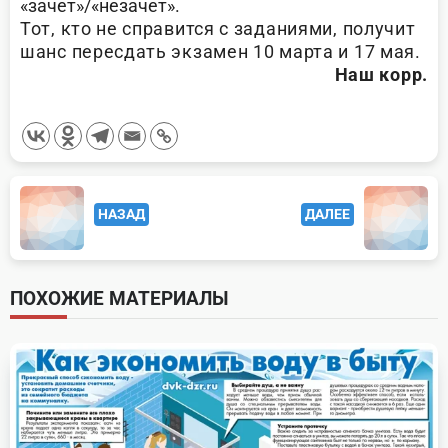
«зачет»/«незачет».
Тот, кто не справится с заданиями, получит
шанс пересдать экзамен 10 марта и 17 мая.
Наш корр.
<span
НАЗАД
ДАЛЕЕ
class="nav-
subtitle
screen-
ПОХОЖИЕ МАТЕРИАЛЫ
reader-
text">Page</span>