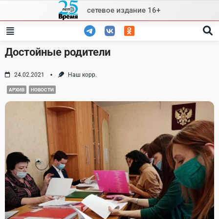
Skip
сетевое издание 16+
to
content
Достойные родители
24.02.2021
Наш корр.
АРХИВ
НОВОСТИ