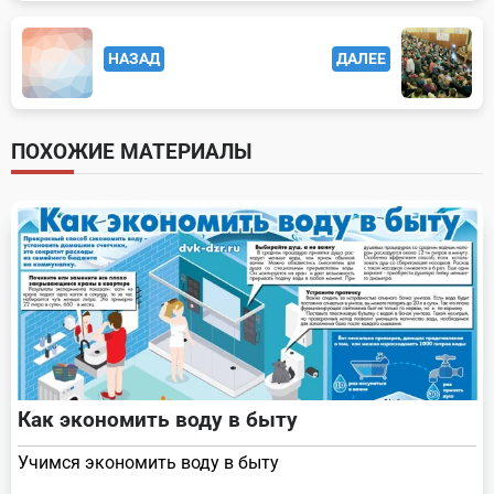
<span
НАЗАД
ДАЛЕЕ
class="nav-
subtitle
screen-
ПОХОЖИЕ МАТЕРИАЛЫ
reader-
text">Page</span>
Как экономить воду в быту
Учимся экономить воду в быту