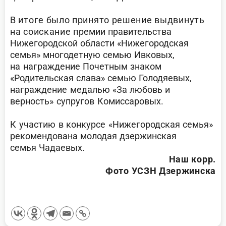
В итоге было принято решение выдвинуть
на соискание п
ремии правительства
Нижегородской области «Нижегородская
семья» многодетную семью
Ивковых,
на
награждение Почетным знаком
«Родительская слава» семью Го
лодяевых,
награждение м
едалью «За любовь и
верность»
супругов Комиссаровых.
К участию в конкурсе
«Нижегородская семья»
рекомендована молодая дзержинская
семья
Чадаевых.
Наш корр.
Фото УСЗН Дзержинска