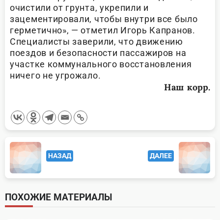
очистили от грунта, укрепили и
зацементировали, чтобы внутри все было
герметично», — отметил Игорь Капранов.
Специалисты заверили, что движению
поездов и безопасности пассажиров на
участке коммунального восстановления
ничего не угрожало.
Наш корр.
<span
НАЗАД
ДАЛЕЕ
class="nav-
subtitle
screen-
ПОХОЖИЕ МАТЕРИАЛЫ
reader-