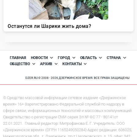
ГЛАВНАЯ
НОВОСТИ
ГОРОД
ОБЛАСТЬ
СТРАНА
ОБЩЕСТВО
АРХИВ
КОНТАКТЫ
DZER.RU © 2008 - 2026 ДЗЕРЖИНСКОЕ ВРЕМЯ. ВСЕ ПРАВА ЗАЩИЩЕНЫ
© Средство массовой информации сетевое издание «Дзержинское
время» 16+ Зарегистрировано Федеральной службой по надзору в
сфере связи, информационных технологий и массовых коммуникаций.
Свидетельство о регистрации СМИ серия Эл № ФС 77 - 80141от
22.01.2021. Главный редактор: Митрофанова Е. Г. Учредитель: ООО
«Дзержинское время» (ОГРН 1165249050284) Адрес редакции: 606025,
Нижегородская обл., г. Дзержинск, пр-т Циолковского, д. 15, офис 342