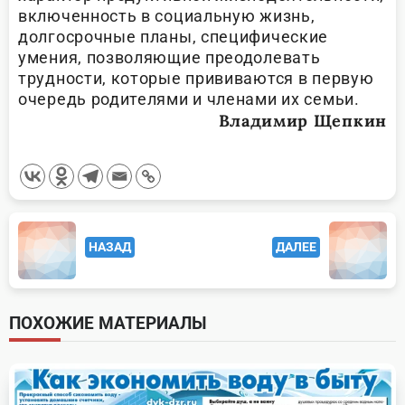
включенность в социальную жизнь,
долгосрочные планы, специфические
умения, позволяющие преодолевать
трудности, которые прививаются в первую
очередь родителями и членами их семьи.
Владимир Щепкин
<span
НАЗАД
ДАЛЕЕ
class="nav-
subtitle
screen-
ПОХОЖИЕ МАТЕРИАЛЫ
reader-
text">Page</span>