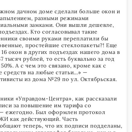
ажном дачном доме сделали больше окон и
 напылением, разными режимами
циальными замками. Они вышли дешевле,
подъездах. Кто согласовывал такие
енники своими руками переплатили бы
овенные, простейшие стеклопакеты?! Еще
 16 окон в других подъездах нашего дома в
37 тысяч рублей, то есть буквально за год
50%. А с чем это связано, кроме как с
 средств на любые статьи…» —
ивисты из дома №29 по ул. Октябрьская.
дники «Управдом-Центра», как рассказали
писи за повышение им тарифа со
 — ежегодно. Был оформлен протокол
ГЖИ как действующий. Часть
общают теперь, что их подписи подделаны,