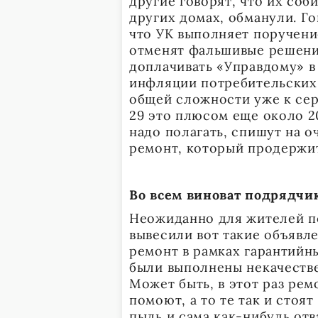
другие говорят, что их соб
других домах, обманули. Го
что УК выполняет поручени
отменят фальшивые решения
доплачивать «Управдому» в
инфляции потребительских 
общей сложности уже к сер
29 это плюсом еще около 2
надо полагать, спишут на 
ремонт, который продержит
Во всем виноват подрядчи
Неожиданно для жителей по
вывесили вот такие объявле
ремонт в рамках гарантийны
были выполнены некачестве
Может быть, в этот раз рем
помоют, а то те так и стоят
пыль и сама как-нибудь отв