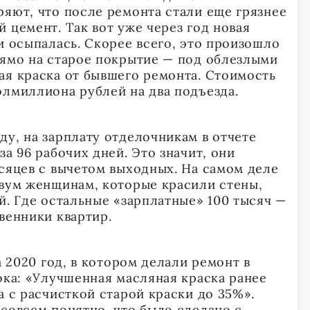
ряют, что после ремонта стали еще грязнее
 цемент. Так вот уже через год новая
и осыпалась. Скорее всего, это произошло
рямо на старое покрытие — под облезлыми
ая краска от бывшего ремонта. Стоимость
олмиллиона рублей на два подъезда.
ду, на зарплату отделочникам в отчете
за 96 рабочих дней. Это значит, они
есяцев с вычетом выходных. На самом деле
двум женщинам, которые красили стены,
й. Где остальные «зарплатные» 100 тысяч —
венники квартир.
а 2020 год, в котором делали ремонт в
ока: «Улучшенная масляная краска ранее
а с расчисткой старой краски до 35%».
 совсем понятно, что было сделано с