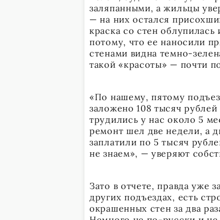
заляпанными, а жильцы уве
— на них остался присохший
краска со стен облупилась 
потому, что ее наносили п
стенами видна темно-зелен
такой «красоты» — почти п
«По нашему, пятому подъез
заложено 108 тысяч рублей 
трудились у нас около 5 м
ремонт шел две недели, а 
заплатили по 5 тысяч рубле
не знаем», — уверяют собст
Зато в отчете, правда уже з
других подъездах, есть стр
окрашенных стен за два раз
Немного не по-русски и не