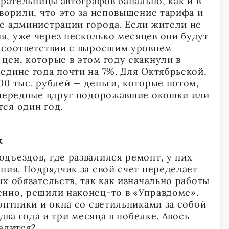
ирательницы автографов банально, как и в
ворили, что это за неповышение тарифа и
е администрации города. Если жители не
, уже через несколько месяцев они будут
 соответствии с выросшим уровнем
цен, которые в этом году скакнули в
едине года почти на 7%. Для Октябрьской,
00 тыс. рублей — деньги, которые потом,
очередные вдруг подорожавшие окошки или
ся один год.
к
дъездов, где развалился ремонт, у них
ния. Подрядчик за свой счет переделает
х обязательств, так как изначально работы
нно, решили наконец-то в «Управдоме».
онтники и окна со светильниками за собой
 два года и три месяца в побелке. Авось
алится?