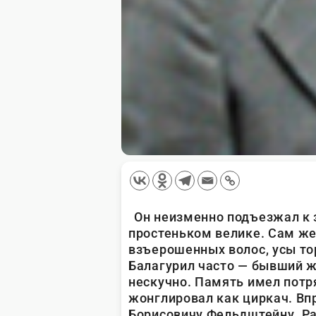
Он неизменно подъезжал к 
простеньком велике. Сам же
взъерошенных волос, усы тор
Балагурил часто — бывший ж
нескучно. Память имел пот
жонглировал как циркач. Впр
Борисовичу Фельдштейну. Ра