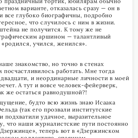
о праздничный тортик, юбилярам обычно
етном варианте, отказалась сразу — он в
ти все глубоко биографичны, подробно
ересное, что случилось с ним в жизни.
тейна не получится. К тому же не
графическим аршином — талантливый
 «родился, учился, женился».
аше знакомство, но точно в стенах
м посчастливилось работать. Мне тогда
двадцати, и неординарные личности в моей
ечет. А тут и вовсе человек-фейерверк,
к же остаться равнодушной?!
щущение, будто всю жизнь знаю Исаака
ельда (так его прозвали институтские
ги подхватили удачное, выразительное
у, что наши журналистские пути постоянно
«Дзержинце», теперь вот в «Дзержинском
рческом коллективе, спаянном