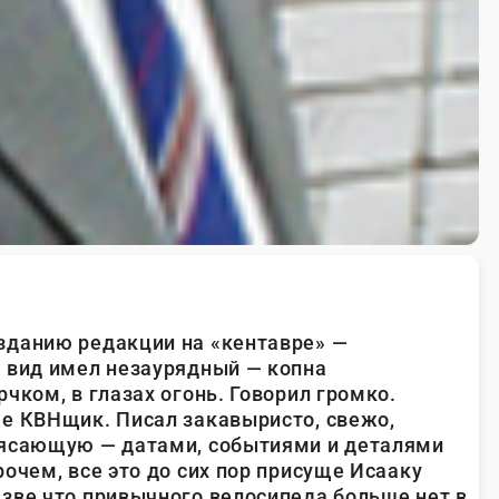
зданию редакции на «кентавре» —
 вид имел незаурядный — копна
чком, в глазах огонь. Говорил громко.
е КВНщик. Писал закавыристо, свежо,
рясающую — датами, событиями и деталями
очем, все это до сих пор присуще Исааку
зве что привычного велосипеда больше нет в