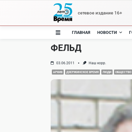
Skip
to
сетевое издание 16+
content
ГЛАВНАЯ
НОВОСТИ
Г
ФЕЛЬД
03.06.2011
Наш корр.
АРХИВ
ДЗЕРЖИНСКОЕ ВРЕМЯ
ЛЮДИ
ОБЩЕСТВО