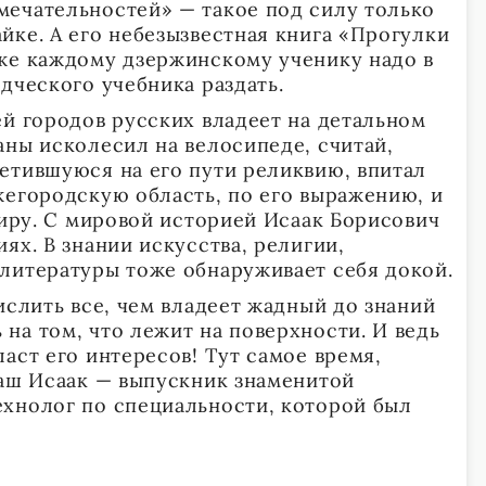
ечательностей» — такое под силу только
йке. А его небезызвестная книга «Прогулки
же каждому дзержинскому ученику надо в
дческого учебника раздать.
й городов русских владеет на детальном
аны исколесил на велосипеде, считай,
етившуюся на его пути реликвию, впитал
жегородскую область, по его выражению, и
тиру. С мировой историей Исаак Борисович
ях. В знании искусства, религии,
литературы тоже обнаруживает себя докой.
ислить все, чем владеет жадный до знаний
на том, что лежит на поверхности. И ведь
аст его интересов! Тут самое время,
наш Исаак — выпускник знаменитой
хнолог по специальности, которой был