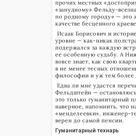
прочих местных «достоприм
«занудному» Фельду-всезна
по родному городу» — это 
качестве бесценного краеве
Исаак Борисович и историе
уровне — как-никак полстр
подержался за каждую встр
ее особенную судьбу. А Ни
вовсе знает, как свою квар
в не менее тесных отношени
философии и уж тем более 
Едва ли мне удастся переч
Фельдштейн — остановлюсь 
это только гуманитарный пл
наверное, напомнить, что 
«менделеевки», инженер-те
верен до самой пенсии.
Гуманитарный технарь