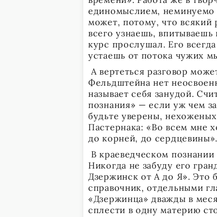
единомыслием, неминуемо п
может, потому, что всякий 
всего узнаешь, впитываешь 
курс прослушал. Его всегда 
устаешь от потока чужих м
А вертеться разговор може
Фельдштейна нет неосвоен
называет себя занудой. Счи
познания» — если уж чем за
будьте уверены, нехоженых 
Пастернака: «Во всем мне 
до корней, до сердцевины»
В краеведческом познании 
Никогда не забуду его гра
Дзержинск от А до Я». Это
справочник, отдельными гл
«Дзержинца» дважды в меся
сплести в одну материю сто