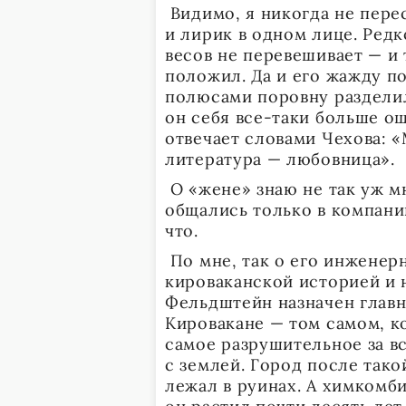
Видимо, я никогда не пере
и лирик в одном лице. Ред
весов не перевешивает — и 
положил. Да и его жажду п
полюсами поровну разделил
он себя все-таки больше о
отвечает словами Чехова: 
литература — любовница».
О «жене» знаю не так уж м
общались только в компани
что.
По мне, так о его инженер
кироваканской историей и 
Фельдштейн назначен глав
Кировакане — том самом, ко
самое разрушительное за в
с землей. Город после так
лежал в руинах. А химкомб