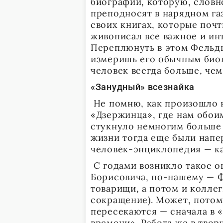
биографии, которую, словн
преподносят в нарядном газ
своих книгах, которые поч
живописал все важное и инт
Переплюнуть в этом Фельдш
измеришь его обычным био
человек всегда больше, чем
«Занудный» всезнайка
Не помню, как произошло н
«Дзержинца», где нам обои
стукнуло немногим больше 
жизни тогда еще были напер
человек-энциклопедия — ка
С годами возникло такое о
Борисовича, по-нашему — Ф
товарищи, а потом и колле
сокращение). Может, потом
пересекаются — сначала в 
времени». Работа же в тво