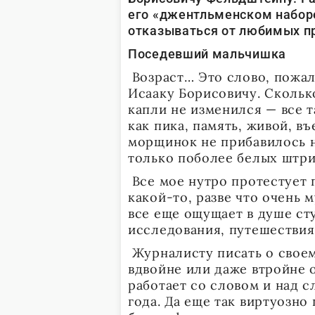
его «джентльменском наборе
отказываться от любимых п
Поседевший мальчишка
Возраст… Это слово, пожал
Исааку Борисовичу. Сколько
капли не изменился — все т
как пика, память, живой, в
морщинок не прибавилось н
только поболее белых штри
Все мое нутро протестует п
какой-то, разве что очень 
все еще ощущает в душе ст
исследования, путешествия
Журналисту писать о своем 
вдвойне или даже втройне 
работает со словом и над с
года. Да еще так виртуозно