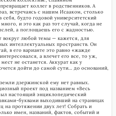
ревращает коллег в родственников. А
раз, встречаясь с нашим Исааком, столько
в себя, будто годовой университетский
много, и это как раз тот случай, когда не
ыслей, а поглощаешь его с жадностью.
т вокруг любой темы — кажется, для
ных интеллектуальных пространств. Он
тай, в его варианте это равно «жажде
интересовался, а влечет его все, то уж,
мест не останется. Аккурат как у
хочется дойти до самой сути… до оснований,
.
земли дзержинской ему нет равных.
ндиозный проект под названием «Весь
 был настоящий энциклопедический
авками-буквами выходивший на страницах
ц на протяжении двух лет! Собрать и
лько имен, названий, фактов, событий и