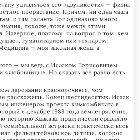
стану удивляться его «двуликости» — физик
костное прорастание. Причем, ни одна чаша
там, и там таланта Бог одинаково много
ознания, похоже, тоже между этими
. Наверное, поэтому на вопрос о том, кем
щущает, гуманитарием или технарем,
«Медицина — моя законная жена, а
ного — мы ведь с Исааком Борисовичем
и «любовницы». Но сказать все равно есть
ном даровании красноречивее, чем
не расскажешь. Конец шестидесятых. Исаак
ным инженером проекта химкомбината в
торый в декабре 1988 года землетрясение,
сю историю Кавказа, практически сравняло
ой семибалльной встряски практически весь
инат, фельдштейновское детище, которое