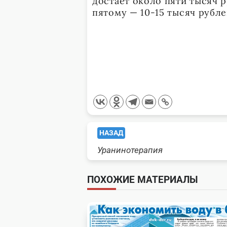
достает около пяти тысяч 
пятому — 10-15 тысяч рубле
<span
НАЗАД
Уранинотерапия
class="nav-
subtitle
ПОХОЖИЕ МАТЕРИАЛЫ
screen-
reader-