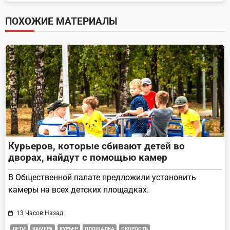
subtitle
screen-
ПОХОЖИЕ МАТЕРИАЛЫ
reader-
text">Page</span>
Курьеров, которые сбивают детей во
дворах, найдут с помощью камер
В Общественной палате предложили установить
камеры на всех детских площадках.
13 Часов Назад
ДЕТИ
КАМЕРА
КУРЬЕР
ПЛОЩАДКА
СКОРОСТЬ