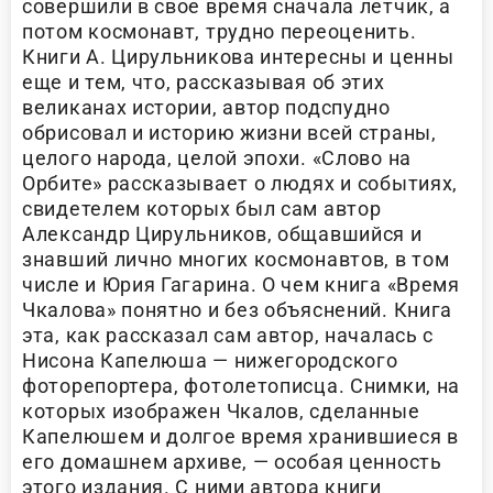
совершили в свое время сначала летчик, а
потом космонавт, трудно переоценить.
Книги А. Цирульникова интересны и ценны
еще и тем, что, рассказывая об этих
великанах истории, автор подспудно
обрисовал и историю жизни всей страны,
целого народа, целой эпохи. «Слово на
Орбите» рассказывает о людях и событиях,
свидетелем которых был сам автор
Александр Цирульников, общавшийся и
знавший лично многих космонавтов, в том
числе и Юрия Гагарина. О чем книга «Время
Чкалова» понятно и без объяснений. Книга
эта, как рассказал сам автор, началась с
Нисона Капелюша — нижегородского
фоторепортера, фотолетописца. Снимки, на
которых изображен Чкалов, сделанные
Капелюшем и долгое время хранившиеся в
его домашнем архиве, — особая ценность
этого издания. С ними автора книги