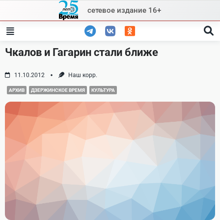
Skip
сетевое издание 16+
to
content
Чкалов и Гагарин стали ближе
11.10.2012
Наш корр.
АРХИВ
ДЗЕРЖИНСКОЕ ВРЕМЯ
КУЛЬТУРА