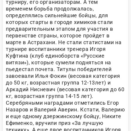
турниру, его организаторам. А тем
временем борьба продолжалась,
определялись сильнейшие бойцы, для
которых старты в городе химиков стали
предварительным этапом для участия в
первенстве страны, которое пройдет в
марте в Астрахани. Не стали статистами на
турнире воспитанники тренера Игоря
Куфтина (клуб единоборств «Русские
витязи»), которые сумели подняться на
пьедестал почета. Титулы победителей
завоевали Илья Фокин (весовая категория
до 50 кг, возрастная группа 12-13лет) и
Аркадий Нисневич (весовая категория до 60
кг, возрастная группа 14-15 лет).
Серебряными наградами отметились Егор
Назаров и Валерий Аверин. Кстати, Валерию
и еще одному дзержинскому бойцу, Никите
Ефименко, вручили приз «За лучшую
технику». А еще двое воспитанников Игоря