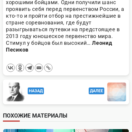
хорошими бойцами. Одни получили шанс
проявить себя перед первенством России, а
кто-то и пройти отбор на престижнейшие в
стране соревнования, где будут
разыгрываться путевки на предстоящее в
2013 году юношеское первенство мира.
Стимул у бойцов был высокий…
Леонид
Песиков
<span
НАЗАД
ДАЛЕЕ
class="nav-
subtitle
screen-
ПОХОЖИЕ МАТЕРИАЛЫ
reader-