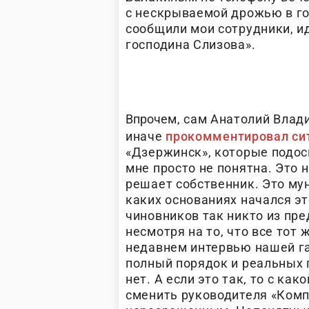
с нескрываемой дрожью в го
сообщили мои сотрудники, и
господина Слизова».
Впроче
м, сам Анатолий Влад
иначе
прокомментировал си
«Дзержинск», которые подос
мне просто не понятна. Это 
решает собственник. Это мун
каких основаниях начался эт
чиновников так никто из пре
несмотря на то, что все тот
недавнем интервью нашей газ
полный порядок и реальных 
нет. А если это так, то с ка
сменить руководителя «Комп