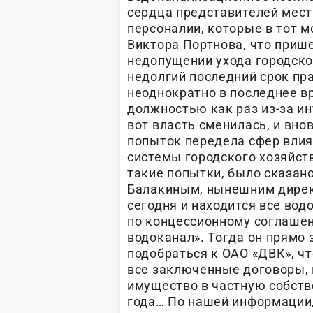
сердца представителей мест
персоналии, которые в тот 
Виктора Портнова, что прише
недопущении ухода городског
недолгий последний срок пр
неоднократно в последнее вр
должностью как раз из-за ин
вот власть сменилась, и вно
попыток передела сфер вли
системы городского хозяйст
такие попытки, было сказан
Балакиным, нынешним дирек
сегодня и находится все вод
по концессионному соглаше
водоканал». Тогда он прямо 
подобраться к ОАО «ДВК», ч
все заключенные договоры, 
имущество в частную собстве
года… По нашей информации,