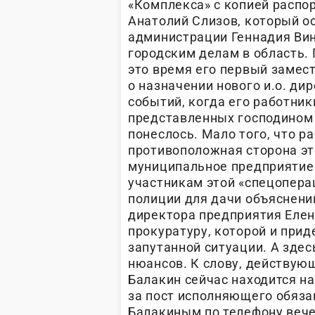
«Комплекса» с копией распо
Анатолий Слизов, который о
администрации Геннадия Вин
городским делам в область. Г
это время его первый замес
о назначении нового и.о. ди
событий, когда его работник
представленных господином 
понеслось. Мало того, что р
противоположная сторона эт
муниципальное предприятие 
участникам этой «спецопера
полиции для дачи объяснени
директора предприятия Елен
прокуратуру, которой и прид
запутанной ситуации. А здес
нюансов. К слову, действую
Балакин сейчас находится на
за пост исполняющего обяза
Балакиным по телефону вече