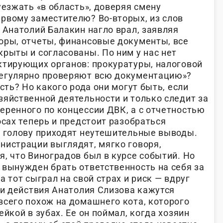
уезжать «в область», доверяя смену
рвому заместителю? Во-вторых, из слов
 Анатолий Балакин нагло врал, заявляя
оры, отчеты, финансовые документы, все
крыты и согласованы. По ним у нас нет
ктирующих органов: прокуратуры, налоговой
регулярно проверяют всю документацию»?
сть? Но какого рода они могут быть, если
зяйственной деятельности и только следит за
еренного по концессии ДВК, а с отчетностью
осах теперь и предстоит разобраться
в голову приходят неутешительные выводы.
нистрации выглядят, мягко говоря,
, что Виноградов был в курсе событий. Но
 вынужден брать ответственность на себя за
а тот сыграл на свой страх и риск — вдруг
 и действия Анатолия Слизова кажутся
всего похож на домашнего кота, которого
ейкой в зубах. Ее он поймал, когда хозяин