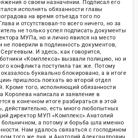
ряжения о своем назначении. Подписал его
стался исполнять обязанности главы
оградова на время отъезда того по
лава и отсутствовал-то всего ничего, но за
титель не только успел подписать документы
ректора МУПа, но и лично явился на место
и не поверили в подлинность документов,
Сергеевым. И здесь, как говорится,
аботники «Комплекса» вызвали полицию, но и
ого конфликта поступила так же. Потому
оказалось буквально блокировано, а в итоге
ции» пришлось поехать во второй отдел
й. Кроме того, исполняющий обязанности
а Королева написала и заявление в
ется в конечном итоге разбираться в этой
ь, действительно, есть много любопытных
щий директор МУП «Комплекс» Анатолий
 больничном, а потому и борьба шла именно
нности. Нам удалось связаться с господином
ром того же дня, и Анатолий Александрович