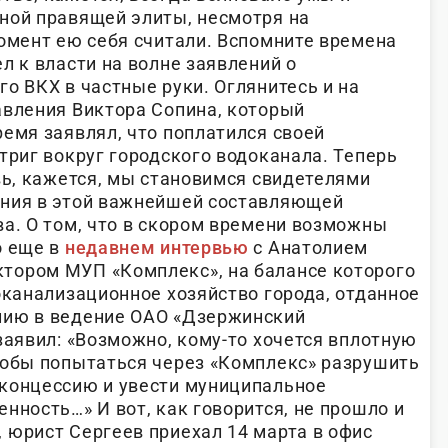
ной правящей элиты, несмотря на
момент ею себя считали. Вспомните времена
л к власти на волне заявлений о
о ВКХ в частные руки. Оглянитесь и на
авления Виктора Сопина, который
емя заявлял, что поплатился своей
триг вокруг городского водоканала. Теперь
вь, кажется, мы становимся свидетелями
яния в этой важнейшей составляющей
ва. О том, что в скором времени возможны
о еще в
недавнем интервью
с Анатолием
тором МУП «Комплекс», на балансе которого
оканализационное хозяйство города, отданное
нию в ведение ОАО «Дзержинский
заявил: «Возможно, кому-то хочется вплотную
тобы попытаться через «Комплекс» разрушить
концессию и увести муниципальное
нность…» И вот, как говорится, не прошло и
 юрист Сергеев приехал 14 марта в офис