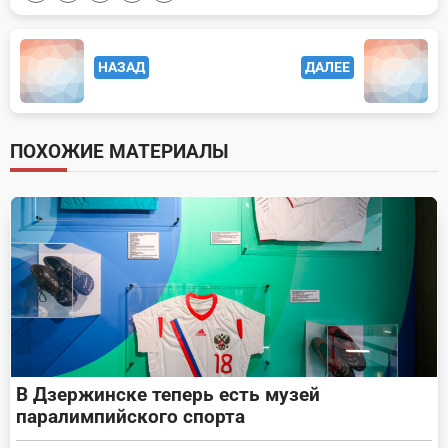
<span
НАЗАД
ДАЛЕЕ
class="nav-
subtitle
screen-
ПОХОЖИЕ МАТЕРИАЛЫ
reader-
text">Page</span>
В Дзержинске теперь есть музей
паралимпийского спорта