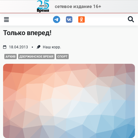
Skip
сетевое издание 16+
to
content
Только вперед!
18.04.2013
Наш корр.
АРХИВ
ДЗЕРЖИНСКОЕ ВРЕМЯ
СПОРТ