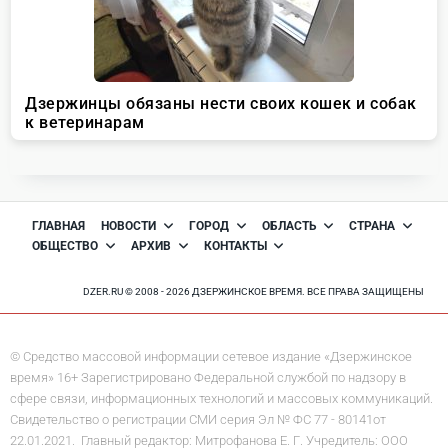
ГЛАВНАЯ
НОВОСТИ
ГОРОД
ОБЛАСТЬ
СТРАНА
ОБЩЕСТВО
АРХИВ
КОНТАКТЫ
DZER.RU © 2008 - 2026 ДЗЕРЖИНСКОЕ ВРЕМЯ. ВСЕ ПРАВА ЗАЩИЩЕНЫ
© Средство массовой информации сетевое издание «Дзержинское
время» 16+ Зарегистрировано Федеральной службой по надзору в
сфере связи, информационных технологий и массовых коммуникаций.
Свидетельство о регистрации СМИ серия Эл № ФС 77 - 80141от
22.01.2021. Главный редактор: Митрофанова Е. Г. Учредитель: ООО