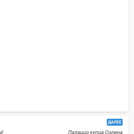
ДАЛЕЕ
м!
Палаццо купца Солина