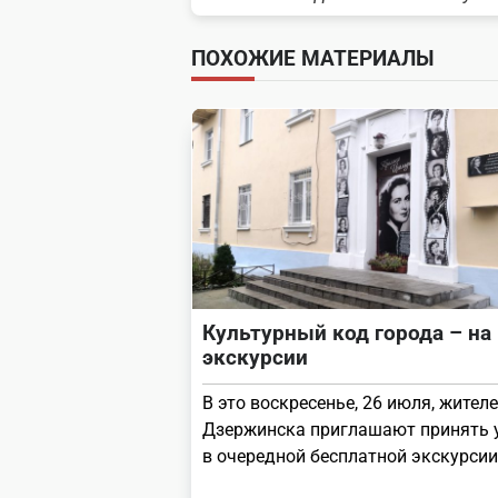
class="nav-
subtitle
ПОХОЖИЕ МАТЕРИАЛЫ
screen-
reader-
text">Page</span>
Культурный код города – на
экскурсии
В это воскресенье, 26 июля, жител
Дзержинска приглашают принять 
в очередной бесплатной экскурсии