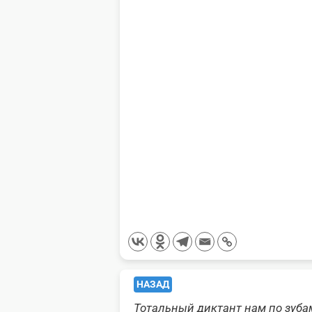
<span
НАЗАД
Тотальный диктант нам по зуба