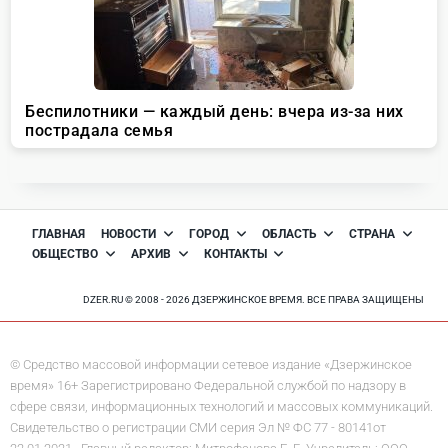
ГЛАВНАЯ
НОВОСТИ
ГОРОД
ОБЛАСТЬ
СТРАНА
ОБЩЕСТВО
АРХИВ
КОНТАКТЫ
DZER.RU © 2008 - 2026 ДЗЕРЖИНСКОЕ ВРЕМЯ. ВСЕ ПРАВА ЗАЩИЩЕНЫ
© Средство массовой информации сетевое издание «Дзержинское
время» 16+ Зарегистрировано Федеральной службой по надзору в
сфере связи, информационных технологий и массовых коммуникаций.
Свидетельство о регистрации СМИ серия Эл № ФС 77 - 80141от