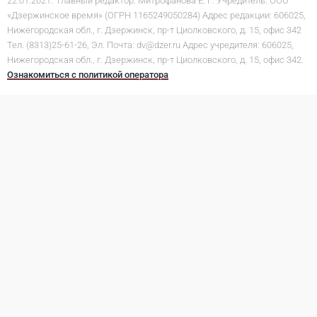
22.01.2021. Главный редактор: Митрофанова Е. Г. Учредитель: ООО
«Дзержинское время» (ОГРН 1165249050284) Адрес редакции: 606025,
Нижегородская обл., г. Дзержинск, пр-т Циолковского, д. 15, офис 342
Тел. (8313)25-61-26, Эл. Почта: dv@dzer.ru Адрес учредителя: 606025,
Нижегородская обл., г. Дзержинск, пр-т Циолковского, д. 15, офис 342.
Ознакомиться с политикой оператора