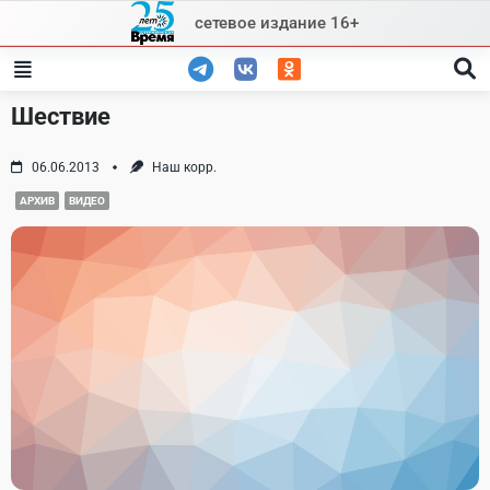
Skip
сетевое издание 16+
to
content
Шествие
06.06.2013
Наш корр.
АРХИВ
ВИДЕО