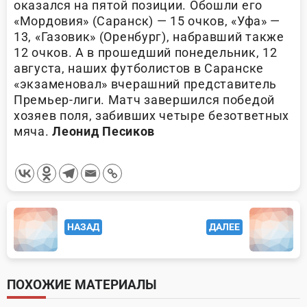
оказался на пятой позиции. Обошли его
«Мордовия» (Саранск) — 15 очков, «Уфа» —
13, «Газовик» (Оренбург), набравший также
12 очков. А в прошедший понедельник, 12
августа, наших футболистов в Саранске
«экзаменовал» вчерашний представитель
Премьер-лиги. Матч завершился победой
хозяев поля, забивших четыре безответных
мяча.
Леонид Песиков
<span
НАЗАД
ДАЛЕЕ
class="nav-
subtitle
screen-
ПОХОЖИЕ МАТЕРИАЛЫ
reader-