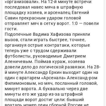
«организовали». На 12-й минуте встречи
последовал навес мяча в штрафную
площадку хозяев, и арсеналец Евгений
Савин прекрасным ударом головой
отправляет мяч в сетку ворот. 1:0 — повели
гости.
Подопечные Вадима Хафизова приняли
вызов, стали играть быстрее, точнее,
организуя острые контратаки, которые
теперь уже с трудом сдерживали
футболисты, руководимые Дмитрием
Аленичевым. Поймав кураж, хозяева
довели дело до логической развязки. На 28-
й минуте Александр Еркин выходит один на
один с вратарем «Арсенала» Александ-ром
Филимоновым, но мяч, посланный головой,
минует ворота. А буквально через две
минуты его же удар из-за штрафной
площади ворот достиг цели: бывший
вратарь номер один сборной России не