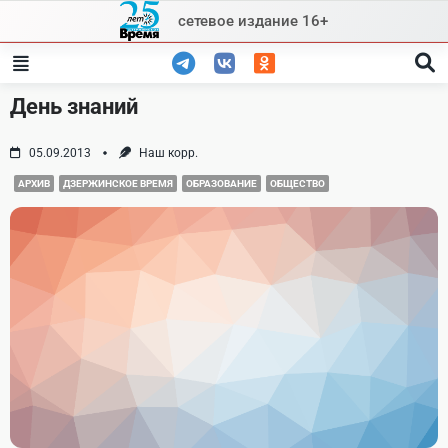
Skip
сетевое издание 16+
to
content
День знаний
05.09.2013
Наш корр.
АРХИВ
ДЗЕРЖИНСКОЕ ВРЕМЯ
ОБРАЗОВАНИЕ
ОБЩЕСТВО