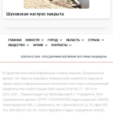
ГЛАВНАЯ
НОВОСТИ
ГОРОД
ОБЛАСТЬ
СТРАНА
ОБЩЕСТВО
АРХИВ
КОНТАКТЫ
DZER.RU © 2008 - 2026 ДЗЕРЖИНСКОЕ ВРЕМЯ. ВСЕ ПРАВА ЗАЩИЩЕНЫ
© Средство массовой информации сетевое издание «Дзержинское
время» 16+ Зарегистрировано Федеральной службой по надзору в
сфере связи, информационных технологий и массовых коммуникаций.
Свидетельство о регистрации СМИ серия Эл № ФС 77 - 80141от
22.01.2021. Главный редактор: Митрофанова Е. Г. Учредитель: ООО
«Дзержинское время» (ОГРН 1165249050284) Адрес редакции: 606025,
Нижегородская обл., г. Дзержинск, пр-т Циолковского, д. 15, офис 342
Тел. (8313)25-61-26, Эл. Почта: dv@dzer.ru Адрес учредителя: 606025,