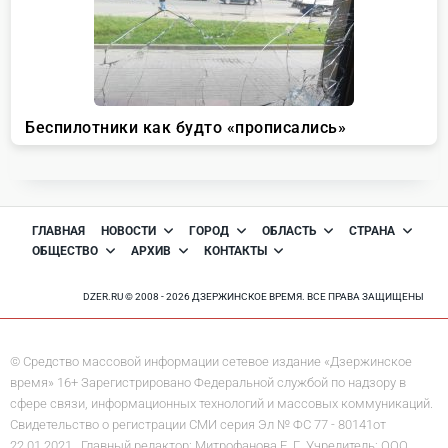
ГЛАВНАЯ
НОВОСТИ
ГОРОД
ОБЛАСТЬ
СТРАНА
ОБЩЕСТВО
АРХИВ
КОНТАКТЫ
DZER.RU © 2008 - 2026 ДЗЕРЖИНСКОЕ ВРЕМЯ. ВСЕ ПРАВА ЗАЩИЩЕНЫ
© Средство массовой информации сетевое издание «Дзержинское
время» 16+ Зарегистрировано Федеральной службой по надзору в
сфере связи, информационных технологий и массовых коммуникаций.
Свидетельство о регистрации СМИ серия Эл № ФС 77 - 80141от
22.01.2021. Главный редактор: Митрофанова Е. Г. Учредитель: ООО