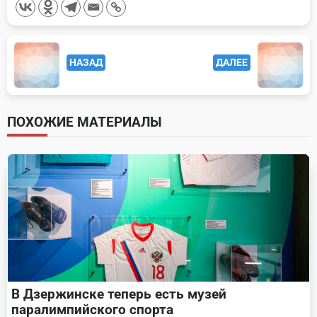
<span
НАЗАД
ДАЛЕЕ
class="nav-
subtitle
screen-
ПОХОЖИЕ МАТЕРИАЛЫ
reader-
text">Page</span>
В Дзержинске теперь есть музей
паралимпийского спорта