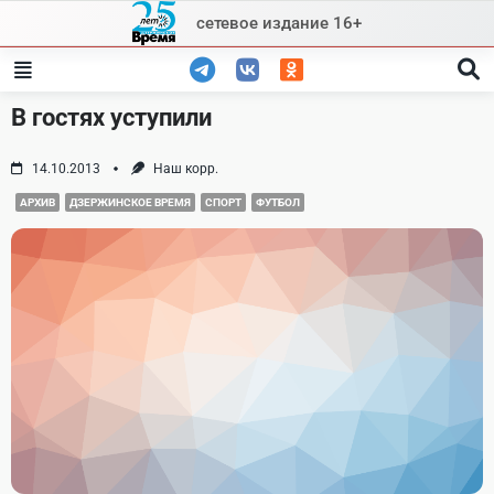
Skip
сетевое издание 16+
to
content
В гостях уступили
14.10.2013
Наш корр.
АРХИВ
ДЗЕРЖИНСКОЕ ВРЕМЯ
СПОРТ
ФУТБОЛ