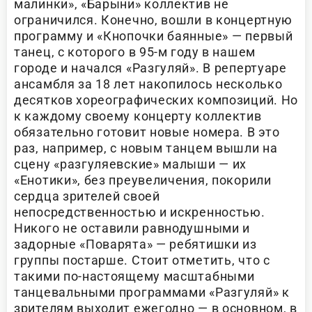
малинки», «Барыни» коллектив не
ограничился. Конечно, вошли в концертную
программу и «Кнопочки баянные» — первый
танец, с которого в 95-м году в нашем
городе и начался «Разгуляй». В репертуаре
ансамбля за 18 лет накопилось несколько
десятков хореографических композиций. Но
к каждому своему концерту коллектив
обязательно готовит новые номера. В это
раз, например, с новым танцем вышли на
сцену «разгуляевские» малыши — их
«Енотики», без преувеличения, покорили
сердца зрителей своей
непосредственностью и искренностью.
Никого не оставили равнодушными и
задорные «Поварята» — ребятишки из
группы постарше. Стоит отметить, что с
такими по-настоящему масштабными
танцевальными программами «Разгуляй» к
зрителям выходит ежегодно — в основном, в