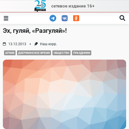
Skip
сетевое издание 16+
to
content
Эх, гуляй, «Разгуляй»!
13.12.2013
Наш корр.
АРХИВ
ДЗЕРЖИНСКОЕ ВРЕМЯ
ОБЩЕСТВО
ПРАЗДНИКИ