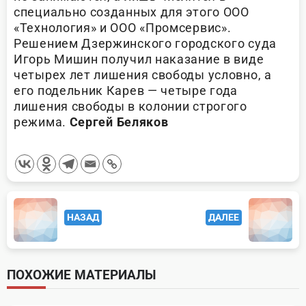
специально созданных для этого ООО
«Технология» и ООО «Промсервис».
Решением Дзержинского городского суда
Игорь Мишин получил наказание в виде
четырех лет лишения свободы условно, а
его подельник Карев — четыре года
лишения свободы в колонии строгого
режима.
Сергей Беляков
<span
НАЗАД
ДАЛЕЕ
class="nav-
subtitle
screen-
ПОХОЖИЕ МАТЕРИАЛЫ
reader-