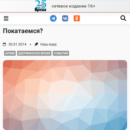
Skip
сетевое издание 16+
to
content
Покатаемся?
30.01.2014
Наш корр.
АРХИВ
ДЗЕРЖИНСКОЕ ВРЕМЯ
СОБЫТИЯ