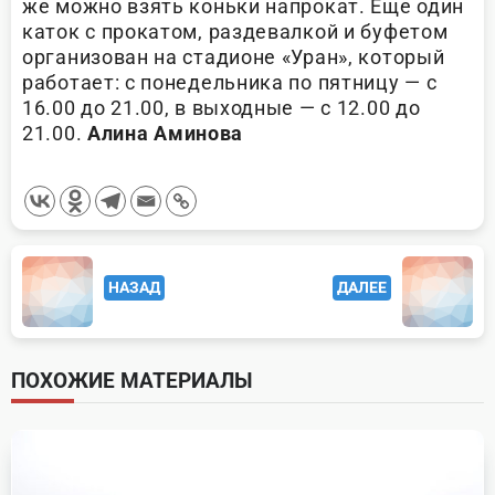
же можно взять коньки напрокат. Еще один
каток с прокатом, раздевалкой и буфетом
организован на стадионе «Уран», который
работает: с понедельника по пятницу — с
16.00 до 21.00, в выходные — с 12.00 до
21.00.
Алина Аминова
<span
НАЗАД
ДАЛЕЕ
class="nav-
subtitle
screen-
ПОХОЖИЕ МАТЕРИАЛЫ
reader-
text">Page</span>