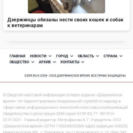
ГЛАВНАЯ
НОВОСТИ
ГОРОД
ОБЛАСТЬ
СТРАНА
ОБЩЕСТВО
АРХИВ
КОНТАКТЫ
DZER.RU © 2008 - 2026 ДЗЕРЖИНСКОЕ ВРЕМЯ. ВСЕ ПРАВА ЗАЩИЩЕНЫ
© Средство массовой информации сетевое издание «Дзержинское
время» 16+ Зарегистрировано Федеральной службой по надзору в
сфере связи, информационных технологий и массовых коммуникаций.
Свидетельство о регистрации СМИ серия Эл № ФС 77 - 80141от
22.01.2021. Главный редактор: Митрофанова Е. Г. Учредитель: ООО
«Дзержинское время» (ОГРН 1165249050284) Адрес редакции: 606025,
Нижегородская обл., г. Дзержинск, пр-т Циолковского, д. 15, офис 342