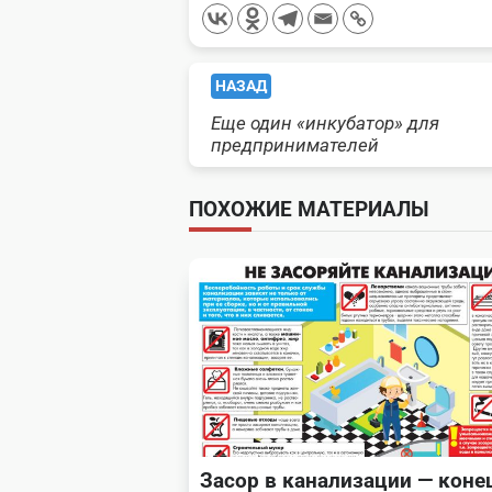
<span
НАЗАД
Еще один «инкубатор» для
class="nav-
предпринимателей
subtitle
ПОХОЖИЕ МАТЕРИАЛЫ
screen-
reader-
text">Page</span>
Засор в канализации — коне