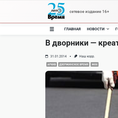
Skip
to
сетевое издание 16+
content
ГЛАВНАЯ
НОВОСТИ
Г
В дворники — креа
31.01.2014
Наш корр.
АРХИВ
ДЗЕРЖИНСКОЕ ВРЕМЯ
ЖКХ