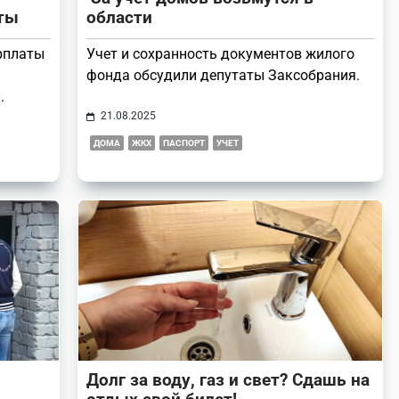
иты
области
арплаты
Учет и сохранность документов жилого
фонда обсудили депутаты Заксобрания.
.
21.08.2025
ДОМА
ЖКХ
ПАСПОРТ
УЧЕТ
Долг за воду, газ и свет? Сдашь на