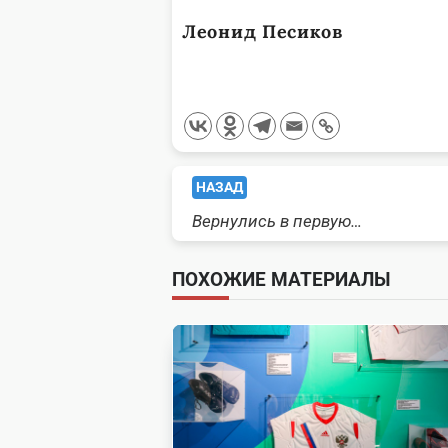
Леонид Песиков
<span
НАЗАД
Вернулись в первую…
class="nav-
subtitle
ПОХОЖИЕ МАТЕРИАЛЫ
screen-
reader-
text">Page</span>