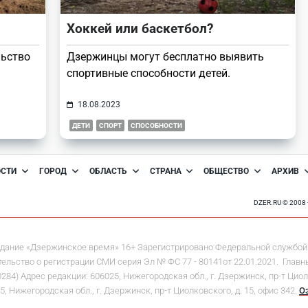
Хоккей или баскетбол?
льство
Дзержинцы могут бесплатно выявить
спортивные способности детей.
18.08.2023
ДЕТИ
СПОРТ
СПОСОБНОСТИ
ОСТИ
ГОРОД
ОБЛАСТЬ
СТРАНА
ОБЩЕСТВО
АРХИВ
DZER.RU © 200
дание «Дзержинское время» 16+ Зарегистрировано Федеральной службой 
льство о регистрации СМИ серия Эл № ФС 77 - 80141от 22.01.2021. Главны
 Адрес редакции: 606025, Нижегородская обл., г. Дзержинск, пр-т Циолков
5, Нижегородская обл., г. Дзержинск, пр-т Циолковского, д. 15, офис 342.
О