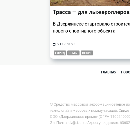
Трасса — для лыжероллеров
В Дзержинске стартовало строите
нового спортивного объекта.
21.08.2023
ГОРОД
СЕМЬЯ
СПОРТ
ГЛАВНАЯ
НОВ
© Средство массовой информации сетевое из
технологий и массовых коммуникаций. Свидете
ООО «Дзержинское время» (ОГРН 1165249050284)
Эл. Почта: dv@dzer.ru Адрес учредителя: 60602