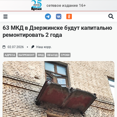
Skip
сетевое издание 16+
to
content
63 МКД в Дзержинске будут капитально
ремонтировать 2 года
02.07.2026
Наш корр.
АДРЕСА
КАПРЕМОНТ
МКД
ОБЪЕЗД
СРОКИ