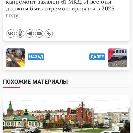
капремонт заявлен 61 МКД. И все они
должны быть отремонтированы в 2026
году.
<span
НАЗАД
ДАЛЕЕ
class="nav-
subtitle
screen-
ПОХОЖИЕ МАТЕРИАЛЫ
reader-
text">Page</span>