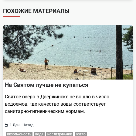
screen-
ПОХОЖИЕ МАТЕРИАЛЫ
reader-
text">Page</span>
На Святом лучше не купаться
Святое озеро в Дзержинске не вошло в число
водоемов, где качество воды соответствует
санитарно-гигиеническим нормам.
1 День Назад
БЕЗОПАСНОСТЬ
ВОДА
ИССЛЕДОВАНИЕ
ОЗЕРО