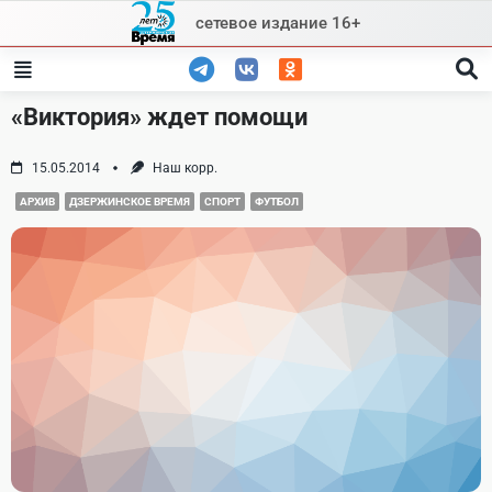
Skip
сетевое издание 16+
to
content
«Виктория» ждет помощи
15.05.2014
Наш корр.
АРХИВ
ДЗЕРЖИНСКОЕ ВРЕМЯ
СПОРТ
ФУТБОЛ