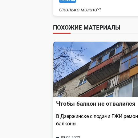
Сколько можно?!
class="nav-
subtitle
ПОХОЖИЕ МАТЕРИАЛЫ
screen-
reader-
text">Page</span>
Чтобы балкон не отвалился
В Дзержинске с подачи ГЖИ ремо
балконы.
08.09.2022