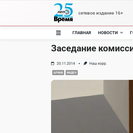
Skip
to
сетевое издание 16+
content
ГЛАВНАЯ
НОВОСТИ
Г
Заседание комисси
20.11.2014
Наш корр.
АРХИВ
ВИДЕО