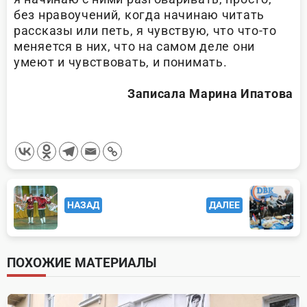
без нравоучений, когда начинаю читать
рассказы или петь, я чувствую, что что-то
меняется в них, что на самом деле они
умеют и чувствовать, и понимать.
Записала Марина Ипатова
<span
НАЗАД
ДАЛЕЕ
class="nav-
subtitle
screen-
ПОХОЖИЕ МАТЕРИАЛЫ
reader-
text">Page</span>