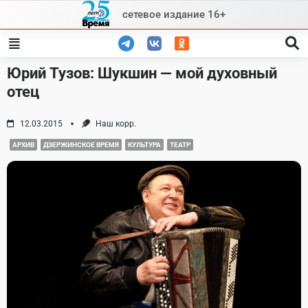
Skip
сетевое издание 16+
to
content
Юрий Тузов: Шукшин — мой духовный
отец
12.03.2015
Наш корр.
АРХИВ
ДЗЕРЖИНСКОЕ ВРЕМЯ
КУЛЬТУРА
ТЕАТР