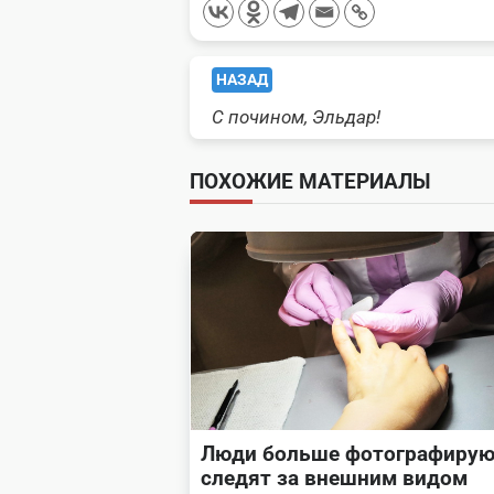
<span
НАЗАД
С почином, Эльдар!
class="nav-
subtitle
ПОХОЖИЕ МАТЕРИАЛЫ
screen-
reader-
text">Page</span>
Люди больше фотографирую
следят за внешним видом