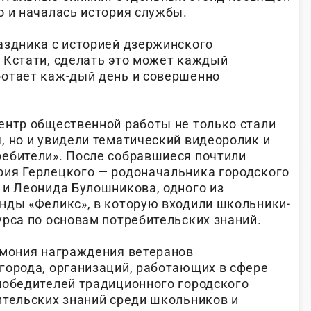
о и началась история службы.
аздника с историей дзержинского
 Кстати, сделать это может каждый
отает каж-дый день и совершенно
ентр общественной работы не только стали
, но и увидели тематический видеоролик и
ебители». После собравшиеся почтили
ия Герлецкого — родоначальника городского
 и Леонида Булошникова, одного из
нды «Феликс», в которую входили школьники-
урса по основам потребительских знаний.
емония награждения ветеранов
города, организаций, работающих в сфере
победителей традиционного городского
ительских знаний среди школьников и