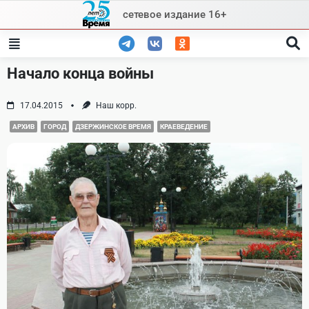
Skip
сетевое издание 16+
to
content
Начало конца войны
17.04.2015
Наш корр.
АРХИВ
ГОРОД
ДЗЕРЖИНСКОЕ ВРЕМЯ
КРАЕВЕДЕНИЕ