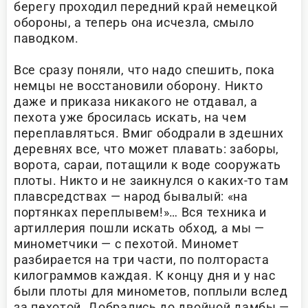
берегу проходил передний край немецкой
обороны, а теперь она исчезла, смыло
паводком.
Все сразу поняли, что надо спешить, пока
немцы не восстановили оборону. Никто
даже и приказа никакого не отдавал, а
пехота уже бросилась искать, на чем
переплавляться. Вмиг ободрали в здешних
деревнях все, что может плавать: заборы,
ворота, сараи, потащили к воде сооружать
плоты. Никто и не заикнулся о каких-то там
плавсредствах — народ бывалый: «на
портянках переплывем!»… Вся техника и
артиллерия пошли искать обход, а мы —
минометчики — с пехотой. Миномет
разбирается на три части, по полтораста
килограммов каждая. К концу дня и у нас
были плоты для минометов, поплыли вслед
за пехотой. Добрались до двойной дамбы —