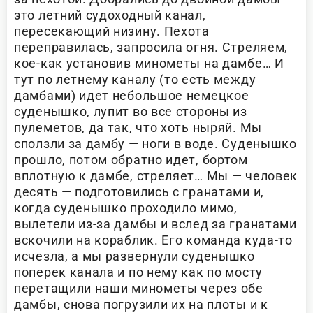
это летний судоходный канал,
пересекающий низину. Пехота
переправилась, запросила огня. Стреляем,
кое-как установив минометы на дамбе… И
тут по летнему каналу (то есть между
дамбами) идет небольшое немецкое
суденышко, лупит во все стороны из
пулеметов, да так, что хоть ныряй. Мы
сползли за дамбу — ноги в воде. Суденышко
прошло, потом обратно идет, бортом
вплотную к дамбе, стреляет… Мы — человек
десять — подготовились с гранатами и,
когда суденышко проходило мимо,
вылетели из-за дамбы и вслед за гранатами
вскочили на кораблик. Его команда куда-то
исчезла, а мы развернули суденышко
поперек канала и по нему как по мосту
перетащили наши минометы через обе
дамбы, снова погрузили их на плоты и к