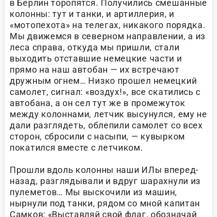
в Берлин торопятся. Получились смешанные
колонны: тут и танки, и артиллерия, и
«мотопехота» на телегах, никакого порядка.
Мы движемся в северном направлении, а из
леса справа, откуда мы пришли, стали
выходить отставшие немецкие части и
прямо на наш автобан — их встречают
дружным огнем… Низко прошел немецкий
самолет, сигнал: «воздух!», все скатились с
автобана, а он сел тут же в промежуток
между колоннами, летчик высунулся, ему не
дали разглядеть, облепили самолет со всех
сторон, сбросили с насыпи, — кувырком
покатился вместе с летчиком.
Прошли вдоль колонны наши ИЛы вперед-
назад, разглядывали и вдруг шарахнули из
пулеметов… Мы выскочили из машин,
нырнули под танки, рядом со мной капитан
Самков: «Выставляй свой флаг, обозначай