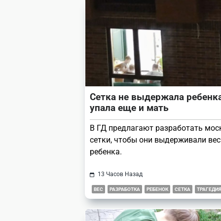
reader-
text">Page</span>
Сетка не выдержала ребенка
упала еще и мать
В ГД предлагают разработать мос
сетки, чтобы они выдерживали вес
ребенка.
13 Часов Назад
ВЕС
РАЗРАБОТКА
РЕБЕНОК
СЕТКА
ТРАГЕДИ