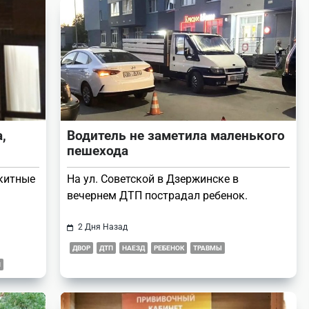
,
Водитель не заметила маленького
пешехода
китные
На ул. Советской в Дзержинске в
вечернем ДТП пострадал ребенок.
2 Дня Назад
ДВОР
ДТП
НАЕЗД
РЕБЕНОК
ТРАВМЫ
Я