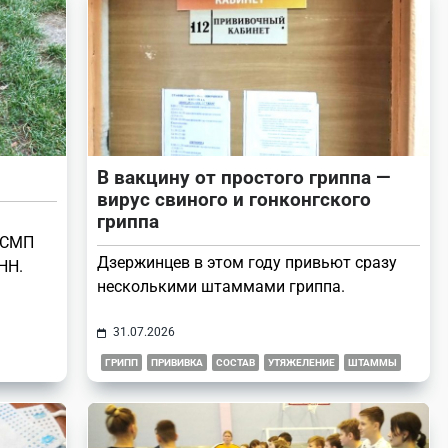
В вакцину от простого гриппа —
вирус свиного и гонконгского
гриппа
 БСМП
Дзержинцев в этом году привьют сразу
НН.
несколькими штаммами гриппа.
31.07.2026
ГРИПП
ПРИВИВКА
СОСТАВ
УТЯЖЕЛЕНИЕ
ШТАММЫ