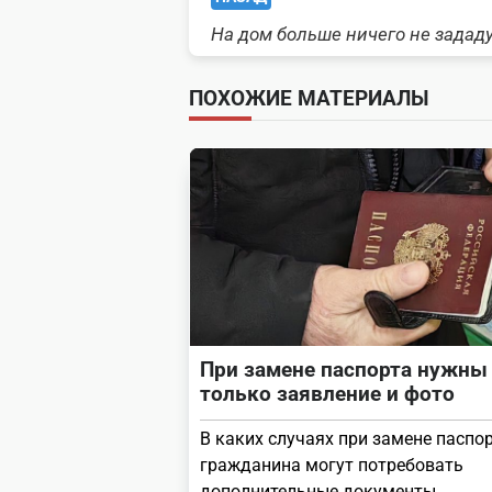
На дом больше ничего не задад
class="nav-
subtitle
ПОХОЖИЕ МАТЕРИАЛЫ
screen-
reader-
text">Page</span>
При замене паспорта нужны
только заявление и фото
В каких случаях при замене паспор
гражданина могут потребовать
дополнительные документы.