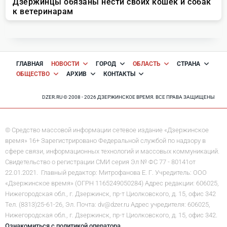
ГЛАВНАЯ
НОВОСТИ
ГОРОД
ОБЛАСТЬ
СТРАНА
ОБЩЕСТВО
АРХИВ
КОНТАКТЫ
DZER.RU © 2008 - 2026 ДЗЕРЖИНСКОЕ ВРЕМЯ. ВСЕ ПРАВА ЗАЩИЩЕНЫ
© Средство массовой информации сетевое издание «Дзержинское
время» 16+ Зарегистрировано Федеральной службой по надзору в
сфере связи, информационных технологий и массовых коммуникаций.
Свидетельство о регистрации СМИ серия Эл № ФС 77 - 80141от
22.01.2021. Главный редактор: Митрофанова Е. Г. Учредитель: ООО
«Дзержинское время» (ОГРН 1165249050284) Адрес редакции: 606025,
Нижегородская обл., г. Дзержинск, пр-т Циолковского, д. 15, офис 342
Тел. (8313)25-61-26, Эл. Почта: dv@dzer.ru Адрес учредителя: 606025,
Нижегородская обл., г. Дзержинск, пр-т Циолковского, д. 15, офис 342.
Ознакомиться с политикой оператора