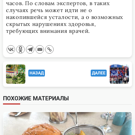
часов. По словам экспертов, в таких
случаях речь может идти не о
накопившейся усталости, а о возможных
скрытых нарушениях здоровья,
требующих внимания врачей.
<span
НАЗАД
ДАЛЕЕ
class="nav-
subtitle
screen-
ПОХОЖИЕ МАТЕРИАЛЫ
reader-
text">Page</span>