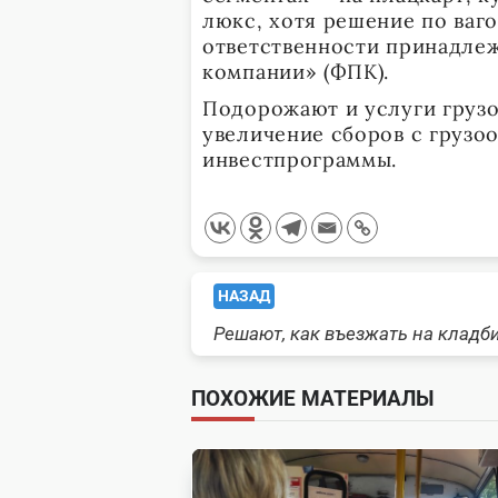
люкс, хотя решение по ваг
ответственности принадле
компании» (ФПК).
Подорожают и услуги грузо
увеличение сборов с грузо
инвестпрограммы.
<span
НАЗАД
Решают, как въезжать на кладб
class="nav-
subtitle
ПОХОЖИЕ МАТЕРИАЛЫ
screen-
reader-