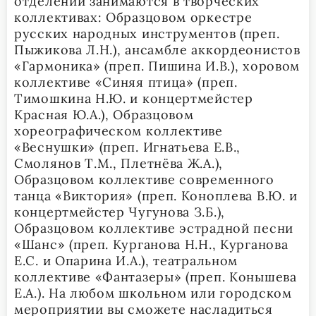
отделений занимаются в творческих
коллективах: Образцовом оркестре
русских народных инструментов (преп.
Пыжикова Л.Н.), ансамбле аккордеонистов
«Гармоника» (преп. Пишина И.В.), хоровом
коллективе «Синяя птица» (преп.
Тимошкина Н.Ю. и концертмейстер
Красная Ю.А.), Образцовом
хореографическом коллективе
«Веснушки» (преп. Игнатьева Е.В.,
Смолянов Т.М., Плетнёва Ж.А.),
Образцовом коллективе современного
танца «Виктория» (преп. Коноплева В.Ю. и
концертмейстер Чугунова З.Б.),
Образцовом коллективе эстрадной песни
«Шанс» (преп. Курганова Н.Н., Курганова
Е.С. и Опарина И.А.), театральном
коллективе «Фантазеры» (преп. Конышева
Е.А.). На любом школьном или городском
мероприятии вы сможете насладиться