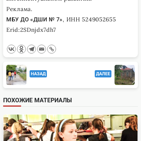
Реклама.
, ИНН 5249052655
МБУ ДО «ДШИ № 7»
Erid:2SDnjdx7dh7
<span
НАЗАД
ДАЛЕЕ
class="nav-
subtitle
screen-
ПОХОЖИЕ МАТЕРИАЛЫ
reader-
text">Page</span>