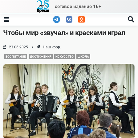
Skip
сетевое издание 16+
to
content
Чтобы мир «звучал» и красками играл
23.06.2025
Наш корр.
ВОСПИТАНИЕ
ДОСТИЖЕНИЯ
ИСКУССТВО
ШКОЛА